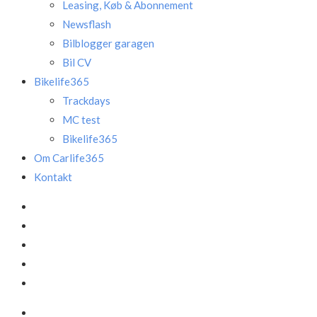
Leasing, Køb & Abonnement
Newsflash
Bilblogger garagen
Bil CV
Bikelife365
Trackdays
MC test
Bikelife365
Om Carlife365
Kontakt
Facebook
LinkedIn
Instagram
Mail
Annonce
Facebook