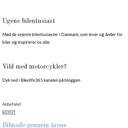
Ugens bilentusiast
Mød de sejeste bilentusiaster i Danmark, som lever og ånder for
biler og inspirerer os alle.
Vild med motorcykler?
Dyk ned i Bikelife365 kanalen på bloggen
Anbefalet
CATEGORIES
BILTEST
Bilmode gennem årene