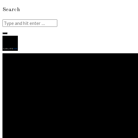
Search
Search
for: