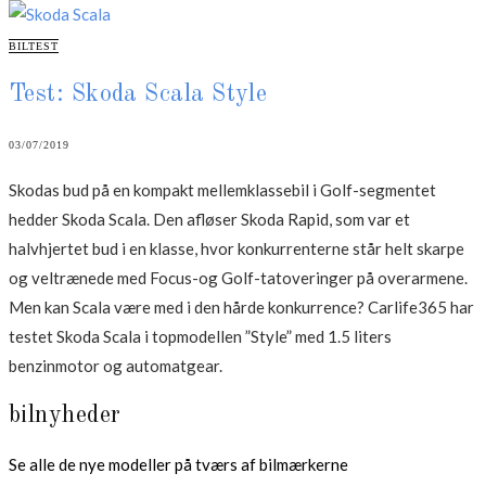
CATEGORIES
BILTEST
Test: Skoda Scala Style
03/07/2019
Skodas bud på en kompakt mellemklassebil i Golf-segmentet
hedder Skoda Scala. Den afløser Skoda Rapid, som var et
halvhjertet bud i en klasse, hvor konkurrenterne står helt skarpe
og veltrænede med Focus-og Golf-tatoveringer på overarmene.
Men kan Scala være med i den hårde konkurrence? Carlife365 har
testet Skoda Scala i topmodellen ”Style” med 1.5 liters
benzinmotor og automatgear.
bilnyheder
Se alle de nye modeller på tværs af bilmærkerne