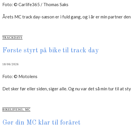
Foto: © Carlife365 / Thomas Saks
Årets MC track day-sæson er i fuld gang, og i år er min partner de
CATEGORIES
TRACKDAYS
Første styrt på bike til track day
18/06/2026
Foto: © Motolens
Det sker før eller siden, siger alle. Og nu var det så min tur til at s
CATEGORIES
BIKELIFE365
,
MC
Gør din MC klar til foråret