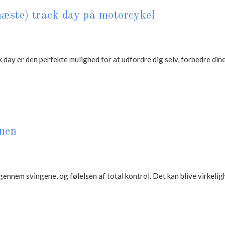
r næste) track day på motorcykel
ck day er den perfekte mulighed for at udfordre dig selv, forbedre di
anen
 gennem svingene, og følelsen af total kontrol. Det kan blive virkeli