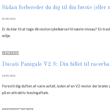
Sådan forbereder du dig til din første (elle
05/06/2025
Er du klar til at tage din motorcykelkørsel til næste niveau? En tra
miljø.
CATEGORIES
TRACKDAYS
Ducati Panigale V2 S: Din billet til racerb
19/05/2025
Forestil dig duften af varm asfalt, lyden af en V2-motor der brøler
på en attraktiv leasingaftale.
CATEGORIES