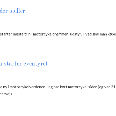
er spiller
u starter næste trin i motorcykeldrømmen: udstyr. Hvad skal man kø
u starter eventyret
ke ny i motorcykelverdenen. Jeg har kørt motorcykel siden jeg var 21 
dervejs.