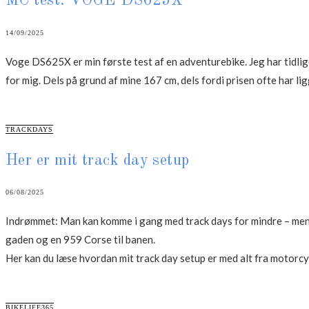
MC test: VOGE DS625X
14/09/2025
Voge DS625X er min første test af en adventurebike. Jeg har tidlige
for mig. Dels på grund af mine 167 cm, dels fordi prisen ofte har li
CATEGORIES
TRACKDAYS
Her er mit track day setup
06/08/2025
Indrømmet: Man kan komme i gang med track days for mindre – men jeg
gaden og en 959 Corse til banen.
Her kan du læse hvordan mit track day setup er med alt fra motorcyk
CATEGORIES
BIKELIFE365