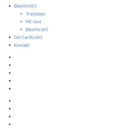
Bikelife365
Trackdays
MC test
Bikelife365
Om Carlife365
Kontakt
Facebook
LinkedIn
Instagram
Mail
Annonce
Facebook
LinkedIn
Instagram
Mail