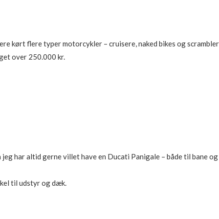
re kørt flere typer motorcykler – cruisere, naked bikes og scramblere
gget over 250.000 kr.
 har altid gerne villet have en Ducati Panigale – både til bane og g
el til udstyr og dæk.