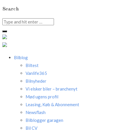
Search
Search
for:
Bilblog
Biltest
Vanlife365
Bilnyheder
Vi elsker biler – branchenyt
Mød ugens profil
Leasing, Køb & Abonnement
Newsflash
Bilblogger garagen
Bil CV