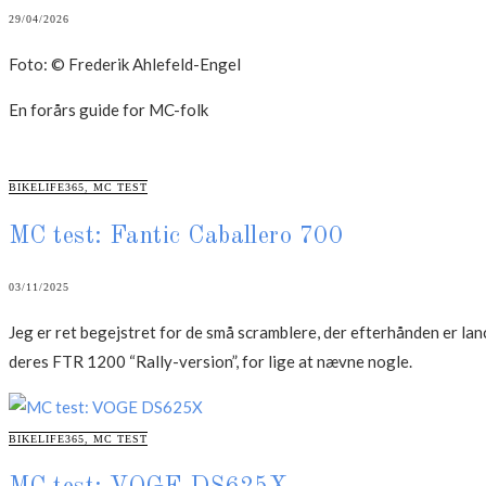
29/04/2026
Foto: © Frederik Ahlefeld-Engel
En forårs guide for MC-folk
CATEGORIES
BIKELIFE365
,
MC TEST
MC test: Fantic Caballero 700
03/11/2025
Jeg er ret begejstret for de små scramblere, der efterhånden er l
deres FTR 1200 “Rally-version”, for lige at nævne nogle.
CATEGORIES
BIKELIFE365
,
MC TEST