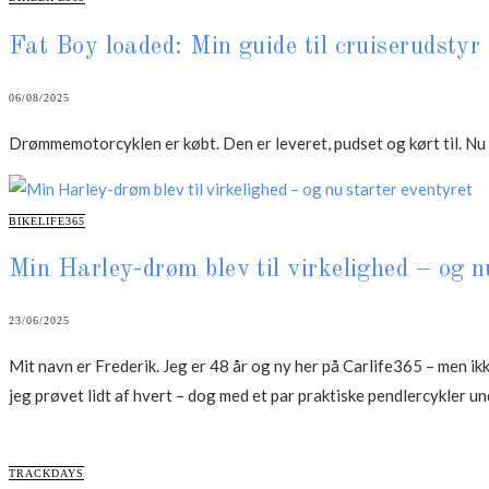
Fat Boy loaded: Min guide til cruiserudstyr d
06/08/2025
Drømmemotorcyklen er købt. Den er leveret, pudset og kørt til. N
CATEGORIES
BIKELIFE365
Min Harley-drøm blev til virkelighed – og n
23/06/2025
Mit navn er Frederik. Jeg er 48 år og ny her på Carlife365 – men ik
jeg prøvet lidt af hvert – dog med et par praktiske pendlercykler un
CATEGORIES
TRACKDAYS