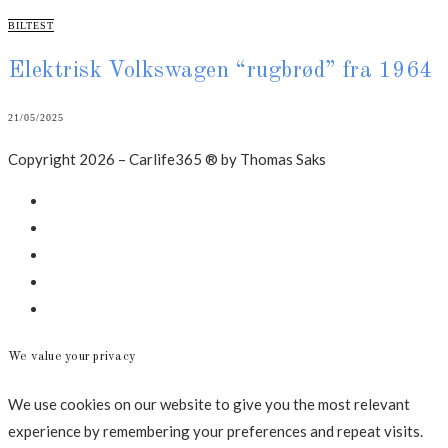
CATEGORIES
BILTEST
Elektrisk Volkswagen “rugbrød” fra 1964
21/05/2025
Copyright 2026 – Carlife365 ® by Thomas Saks
Facebook
LinkedIn
Instagram
Mail
Annonce
We value your privacy
We use cookies on our website to give you the most relevant
experience by remembering your preferences and repeat visits.