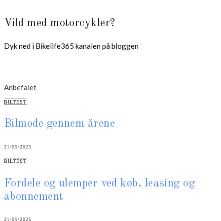
Vild med motorcykler?
Dyk ned i Bikelife365 kanalen på bloggen
Anbefalet
CATEGORIES
BILTEST
Bilmode gennem årene
21/05/2025
CATEGORIES
BILTEST
Fordele og ulemper ved køb, leasing og
abonnement
21/05/2025