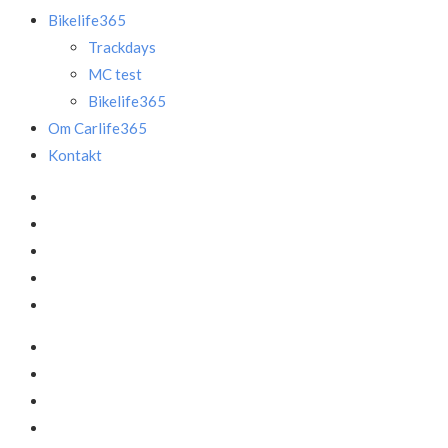
Bikelife365
Trackdays
MC test
Bikelife365
Om Carlife365
Kontakt
Facebook
LinkedIn
Instagram
Mail
Annonce
Facebook
LinkedIn
Instagram
Mail