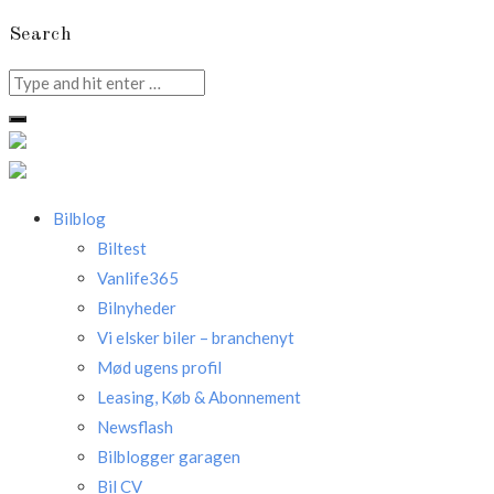
Search
Search
for:
Bilblog
Biltest
Vanlife365
Bilnyheder
Vi elsker biler – branchenyt
Mød ugens profil
Leasing, Køb & Abonnement
Newsflash
Bilblogger garagen
Bil CV