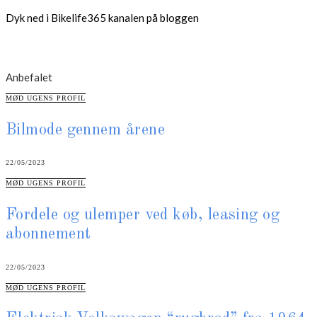
Dyk ned i Bikelife365 kanalen på bloggen
Anbefalet
CATEGORIES
MØD UGENS PROFIL
Bilmode gennem årene
22/05/2023
CATEGORIES
MØD UGENS PROFIL
Fordele og ulemper ved køb, leasing og
abonnement
22/05/2023
CATEGORIES
MØD UGENS PROFIL