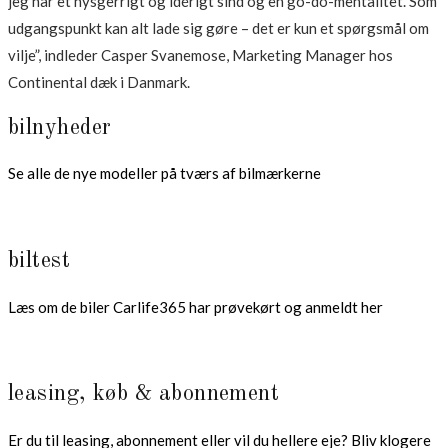
jeg har et nysgerrigt og idérigt sind og en go-do-mentalitet. Som
udgangspunkt kan alt lade sig gøre – det er kun et spørgsmål om
vilje”, indleder Casper Svanemose, Marketing Manager hos
Continental dæk i Danmark.
bilnyheder
Se alle de nye modeller på tværs af bilmærkerne
biltest
Læs om de biler Carlife365 har prøvekørt og anmeldt her
leasing, køb & abonnement
Er du til leasing, abonnement eller vil du hellere eje? Bliv klogere