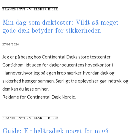
CATEGORIES
BRANCHENYT - VI ELSKER BILER
Min dag som dæktester: Vildt så meget
gode dæk betyder for sikkerheden
27/08/2024
Jeg er på besøg hos Continental Dæks store testcenter
Contidrom lidt uden for dækproducentens hovedkontor i
Hannover, hvor jeg på egen krop mærker, hvordan dæk og
sikkerhed hænger sammen. Særligt tre oplevelser gør indtryk, og
dem kan du læse om her.
Reklame for Continental Dæk Nordic.
CATEGORIES
BRANCHENYT - VI ELSKER BILER
Guide: Er helårsdæk noget for mig?