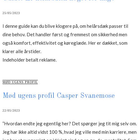
25/05/2023
I denne guide kan du blive klogere på, om helårsdæk passer til
dine behov. Det handler først og fremmest om sikkerhed men
også komfort, effektivitet og køreglæde. Her er dækket, som
klarer alle årstider.
Indeholder betalt reklame.
CATEGORIES
MØD UGENS PROFIL
Mød ugens profil Casper Svanemose
22/05/2023
”Hvordan endte jeg egentlig her? Det spørger jeg tit mig selv om.
Jeg har ikke altid vidst 100 %, hvad jeg ville med min karriere, men