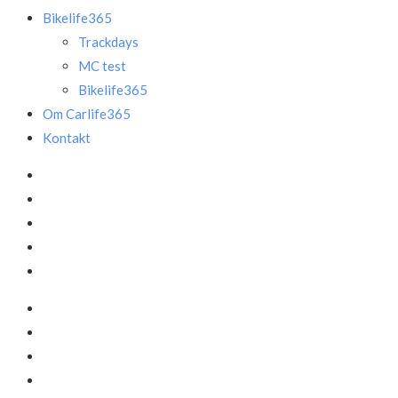
Bikelife365
Trackdays
MC test
Bikelife365
Om Carlife365
Kontakt
Facebook
LinkedIn
Instagram
Mail
Annonce
Facebook
LinkedIn
Instagram
Mail