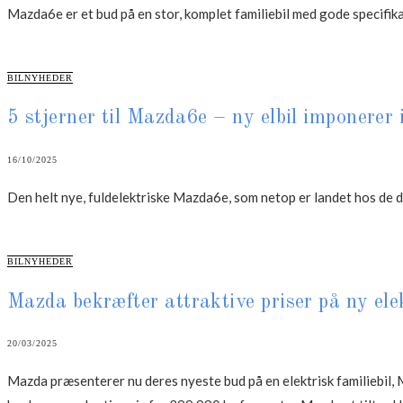
Mazda6e er et bud på en stor, komplet familiebil med gode specifika
CATEGORIES
BILNYHEDER
5 stjerner til Mazda6e – ny elbil imponerer 
16/10/2025
Den helt nye, fuldelektriske Mazda6e, som netop er landet hos de 
CATEGORIES
BILNYHEDER
Mazda bekræfter attraktive priser på ny el
20/03/2025
Mazda præsenterer nu deres nyeste bud på en elektrisk familiebil, 