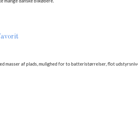
ke mange danske bilkøbere.
avorit
d masser af plads, mulighed for to batteristørrelser, flot udstyrsniv