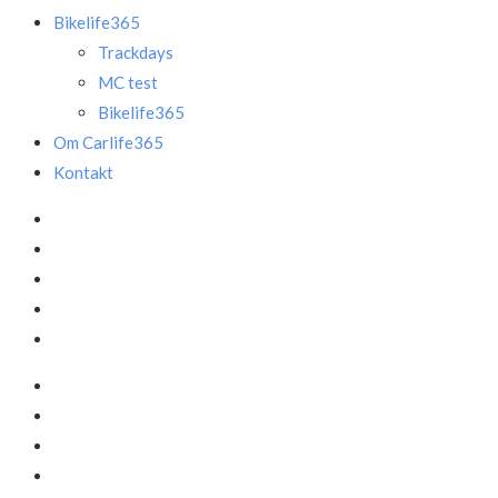
Bikelife365
Trackdays
MC test
Bikelife365
Om Carlife365
Kontakt
Facebook
LinkedIn
Instagram
Mail
Annonce
Facebook
LinkedIn
Instagram
Mail