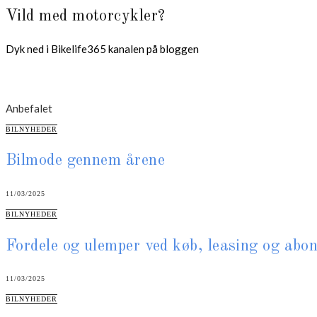
Vild med motorcykler?
Dyk ned i Bikelife365 kanalen på bloggen
Anbefalet
CATEGORIES
BILNYHEDER
Bilmode gennem årene
11/03/2025
CATEGORIES
BILNYHEDER
Fordele og ulemper ved køb, leasing og ab
11/03/2025
CATEGORIES
BILNYHEDER