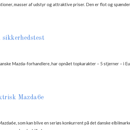
tioner, masser af udstyr og attraktive priser. Den er flot og spænde
i sikkerhedstest
danske Mazda-forhandlere, har opnået topkarakter – 5 stjerner – i E
ektrisk Mazda6e
Mazda6e, som kan blive en seriøs konkurrent på det danske elbilmarke