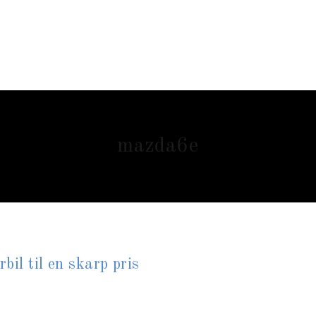
mazda6e
il til en skarp pris