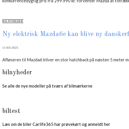
konkurrencedygtig pris fra 299.990 kr. forventer Mazda at tiltræk
CATEGORIES
BILNYHEDER
Ny elektrisk Mazda6e kan blive ny danskerf
11/03/2025
Afløseren til Mazda6 bliver en stor hatchback på næsten 5 meter me
bilnyheder
Se alle de nye modeller på tværs af bilmærkerne
biltest
Læs om de biler Carlife365 har prøvekørt og anmeldt her