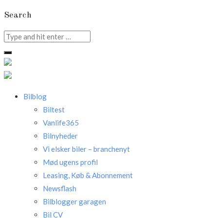
Search
Search
for:
Bilblog
Biltest
Vanlife365
Bilnyheder
Vi elsker biler – branchenyt
Mød ugens profil
Leasing, Køb & Abonnement
Newsflash
Bilblogger garagen
Bil CV