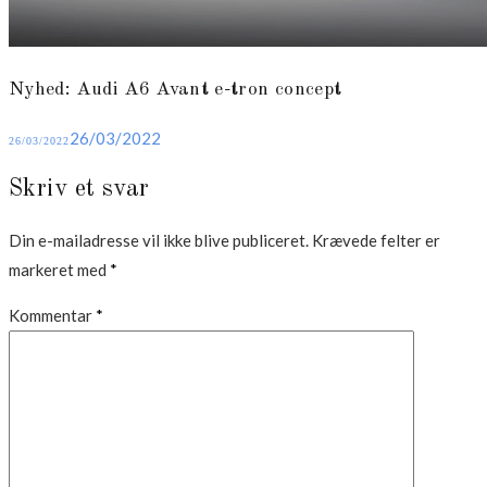
Nyhed: Audi A6 Avant e-tron concept
Posted
26/03/2022
26/03/2022
on
Skriv et svar
Din e-mailadresse vil ikke blive publiceret.
Krævede felter er
markeret med
*
Kommentar
*