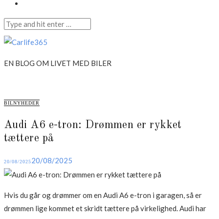
Annonce
Search
for:
Skip
to
Carlife365
content
EN BLOG OM LIVET MED BILER
CATEGORIES
BILNYHEDER
Audi A6 e-tron: Drømmen er rykket
tættere på
Posted
20/08/2025
20/08/2025
on
Hvis du går og drømmer om en Audi A6 e-tron i garagen, så er
drømmen lige kommet et skridt tættere på virkelighed. Audi har