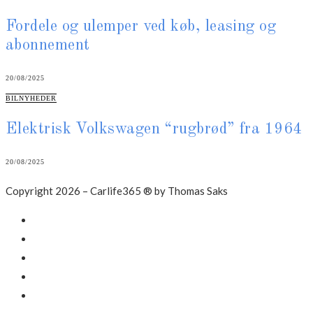
Fordele og ulemper ved køb, leasing og
abonnement
20/08/2025
CATEGORIES
BILNYHEDER
Elektrisk Volkswagen “rugbrød” fra 1964
20/08/2025
Copyright 2026 – Carlife365 ® by Thomas Saks
Facebook
LinkedIn
Instagram
Mail
Annonce