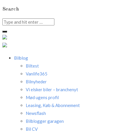
Search
Search
for:
Bilblog
Biltest
Vanlife365
Bilnyheder
Vi elsker biler – branchenyt
Mød ugens profil
Leasing, Køb & Abonnement
Newsflash
Bilblogger garagen
Bil CV