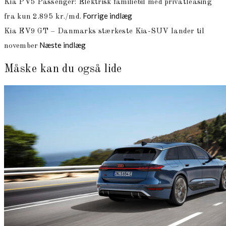
Indlægsnavigation
Kia PV5 Passenger: Elektrisk familiebil med privatleasing
Forrige indlæg
fra kun 2.895 kr./md.
Kia EV9 GT – Danmarks stærkeste Kia-SUV lander til
Næste indlæg
november
Måske kan du også lide