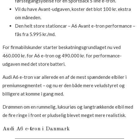
førstegangsydelse for en Sportback S line e-tron.
Vil du have Avant-udgaven, koster det blot 100 kr. ekstra
om måneden.
Den helt store stationcar – A6 Avant e-tron performance –
fås fra 5.995 kr./md.
For firmabilskunder starter beskatningsgrundlaget nu ved
460.000 kr. for A6 e-tron og 490.000 kr. for performance-
udgaven med det store batteri.
Audi A6 e-tron var allerede en af de mest spændende elbiler i
premiumsegmentet – og nu er den både mere veludstyret og
billigere at komme i gang med.
Drømmen om en rummelig, luksuriøs og langtrækkende elbil med
de fire ringe i front er pludselig blevet meget mere realistisk.
Audi A6 e-tron i Danmark