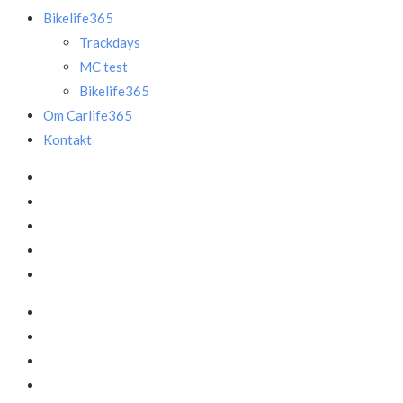
Bikelife365
Trackdays
MC test
Bikelife365
Om Carlife365
Kontakt
Facebook
LinkedIn
Instagram
Mail
Annonce
Facebook
LinkedIn
Instagram
Mail