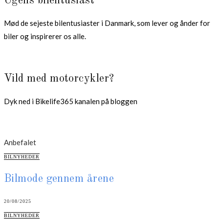
Ugens bilentusiast
Mød de sejeste bilentusiaster i Danmark, som lever og ånder for
biler og inspirerer os alle.
Vild med motorcykler?
Dyk ned i Bikelife365 kanalen på bloggen
Anbefalet
CATEGORIES
BILNYHEDER
Bilmode gennem årene
20/08/2025
CATEGORIES
BILNYHEDER