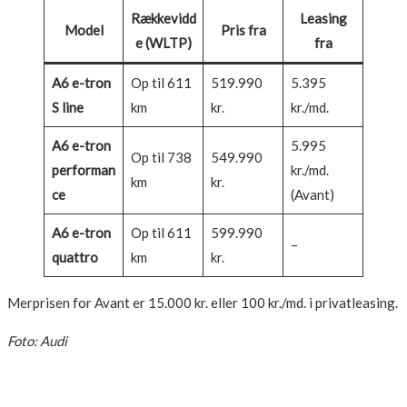
Rækkevidd
Leasing
Model
Pris fra
e (WLTP)
fra
A6 e-tron
Op til 611
519.990
5.395
S line
km
kr.
kr./md.
A6 e-tron
5.995
Op til 738
549.990
performan
kr./md.
km
kr.
ce
(Avant)
A6 e-tron
Op til 611
599.990
–
quattro
km
kr.
Merprisen for Avant er 15.000 kr. eller 100 kr./md. i privatleasing.
Foto: Audi