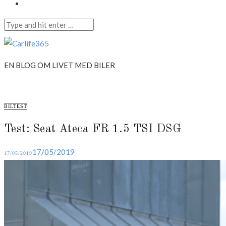
Annonce
Search
for:
Skip
to
Carlife365
content
EN BLOG OM LIVET MED BILER
CATEGORIES
BILTEST
Test: Seat Ateca FR 1.5 TSI DSG
Posted
17/05/2019
17/05/2019
on