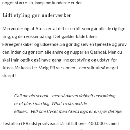
noget større. Jo, kamp om kunderne er der.
Lidt styling gør underværker
Min vurdering af Ateca er, at det er en bil, som gør alle de rigtige
ting, og den vokser på dig. Det gælder både bilens
køreegenskaber og udseende. Så gør dig selv en tjeneste og prøv
den, inden du gør som alle andre og nupper en Qashqai. Men du
skal i min optik også have gang i noget styling og udstyr, før
Ateca får karakter. Vælg FR versionen – den står altså meget
skarpt!
Call me old school – men sådan en dobbelt udstødning
er et plus i min bog. What to do med de
elbiler… Velkomstlyset med Ateca logo er en sjov detalje.
Testbilen i FR udstyrsniveau står til lidt over 400.000 kr. med