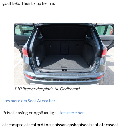
godt køb. Thumbs up herfra.
510 liter er der plads til. Godkendt!
Læs mere om Seat Ateca her.
Privatleasing er også muligt –
læs mere her
.
ateca
cupra ateca
ford focus
nissan qashqai
seat
seat ateca
seat