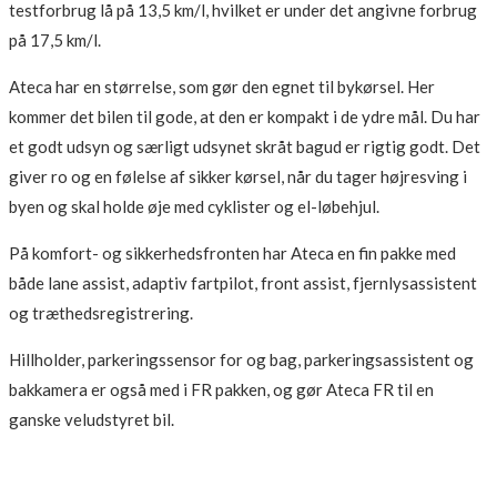
testforbrug lå på 13,5 km/l, hvilket er under det angivne forbrug
på 17,5 km/l.
Ateca har en størrelse, som gør den egnet til bykørsel. Her
kommer det bilen til gode, at den er kompakt i de ydre mål. Du har
et godt udsyn og særligt udsynet skråt bagud er rigtig godt. Det
giver ro og en følelse af sikker kørsel, når du tager højresving i
byen og skal holde øje med cyklister og el-løbehjul.
På komfort- og sikkerhedsfronten har Ateca en fin pakke med
både lane assist, adaptiv fartpilot, front assist, fjernlysassistent
og træthedsregistrering.
Hillholder, parkeringssensor for og bag, parkeringsassistent og
bakkamera er også med i FR pakken, og gør Ateca FR til en
ganske veludstyret bil.