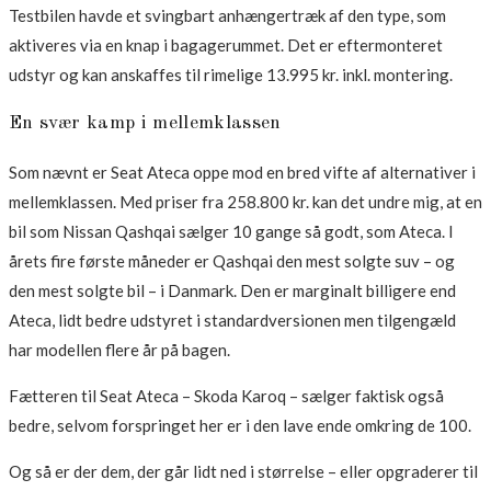
Testbilen havde et svingbart anhængertræk af den type, som
aktiveres via en knap i bagagerummet. Det er eftermonteret
udstyr og kan anskaffes til rimelige 13.995 kr. inkl. montering.
En svær kamp i mellemklassen
Som nævnt er Seat Ateca oppe mod en bred vifte af alternativer i
mellemklassen. Med priser fra 258.800 kr. kan det undre mig, at en
bil som Nissan Qashqai sælger 10 gange så godt, som Ateca. I
årets fire første måneder er Qashqai den mest solgte suv – og
den mest solgte bil – i Danmark. Den er marginalt billigere end
Ateca, lidt bedre udstyret i standardversionen men tilgengæld
har modellen flere år på bagen.
Fætteren til Seat Ateca – Skoda Karoq – sælger faktisk også
bedre, selvom forspringet her er i den lave ende omkring de 100.
Og så er der dem, der går lidt ned i størrelse – eller opgraderer til