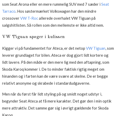
som Seat Arona eller en mere rummelig SUV med 7 sæder i
Seat
Tarraco
. Hos søstermærket Volkswagen har den mindre
crossover
VW T-Roc
allerede overhalet VW Tiguan på
salgshitlisten. Så rollen som den mellemste er ikke altid nem.
VW Tiguan spøger i kulissen
Kigger vi på fundamentet for Ateca, er det netop
VW Tiguan
, som
leverer grundlaget for bilen. Ateca er dog gjort lidt kortere og
lidt lavere. På den måde er den mere lig med den aftapning, som
Skoda Karoq kommer i. De to minder faktisk rigtig meget om
hinanden og i farten kan de være svære at skelne. De er begge
relativt anonyme og skrabede i standardudgaverne.
Men når du først får lidt styling på og smidt noget udstyr i,
begynder Seat Ateca at få mere karakter. Det gør den i min optik
mere attraktiv. Det samme gør sig i øvrigt gældende for Skoda
Karoq.