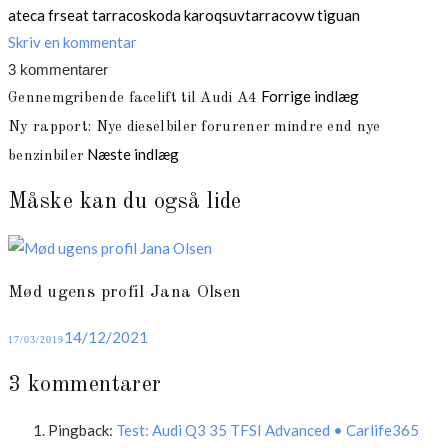
ateca fr
seat tarraco
skoda karoq
suv
tarraco
vw tiguan
Skriv en kommentar
3 kommentarer
Indlægsnavigation
Forrige indlæg
Gennemgribende facelift til Audi A4
Ny rapport: Nye dieselbiler forurener mindre end nye
Næste indlæg
benzinbiler
Måske kan du også lide
Mød ugens profil Jana Olsen
Posted
14/12/2021
17/03/2019
on
3 kommentarer
Pingback:
Test: Audi Q3 35 TFSI Advanced • Carlife365