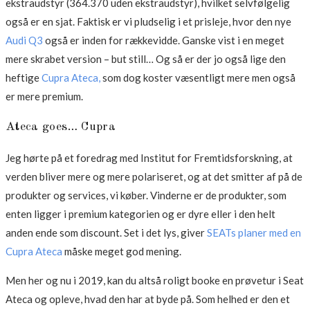
ekstraudstyr (364.370 uden ekstraudstyr), hvilket selvfølgelig
også er en sjat. Faktisk er vi pludselig i et prisleje, hvor den nye
Audi Q3
også er inden for rækkevidde. Ganske vist i en meget
mere skrabet version – but still… Og så er der jo også lige den
heftige
Cupra Ateca,
som dog koster væsentligt mere men også
er mere premium.
Ateca goes… Cupra
Jeg hørte på et foredrag med Institut for Fremtidsforskning, at
verden bliver mere og mere polariseret, og at det smitter af på de
produkter og services, vi køber. Vinderne er de produkter, som
enten ligger i premium kategorien og er dyre eller i den helt
anden ende som discount. Set i det lys, giver
SEATs planer med en
Cupra Ateca
måske meget god mening.
Men her og nu i 2019, kan du altså roligt booke en prøvetur i Seat
Ateca og opleve, hvad den har at byde på. Som helhed er den et