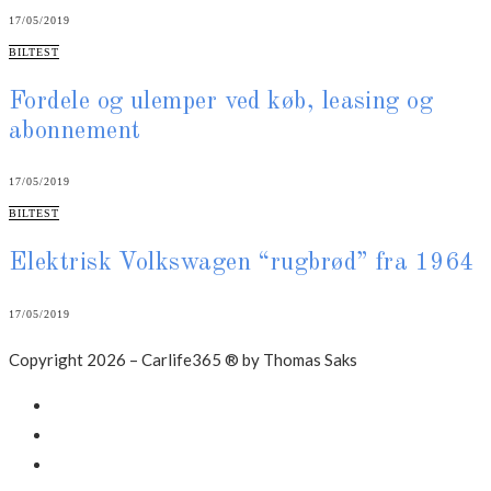
17/05/2019
CATEGORIES
BILTEST
Fordele og ulemper ved køb, leasing og
abonnement
17/05/2019
CATEGORIES
BILTEST
Elektrisk Volkswagen “rugbrød” fra 1964
17/05/2019
Copyright 2026 – Carlife365 ® by Thomas Saks
Facebook
LinkedIn
Instagram