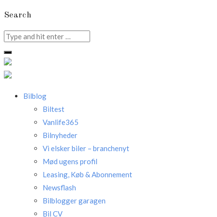
Search
Search
for:
Bilblog
Biltest
Vanlife365
Bilnyheder
Vi elsker biler – branchenyt
Mød ugens profil
Leasing, Køb & Abonnement
Newsflash
Bilblogger garagen
Bil CV