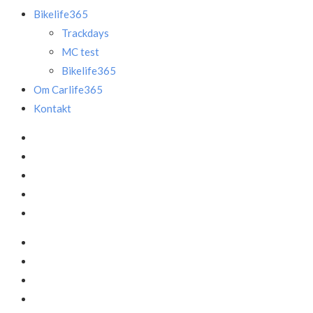
Bikelife365
Trackdays
MC test
Bikelife365
Om Carlife365
Kontakt
Facebook
LinkedIn
Instagram
Mail
Annonce
Facebook
LinkedIn
Instagram
Mail