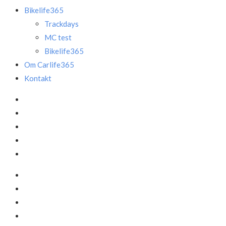
Bikelife365
Trackdays
MC test
Bikelife365
Om Carlife365
Kontakt
Facebook
LinkedIn
Instagram
Mail
Annonce
Facebook
LinkedIn
Instagram
Mail