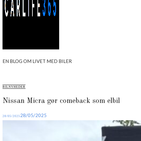
Carlife365
EN BLOG OM LIVET MED BILER
CATEGORIES
BILNYHEDER
Nissan Micra gør comeback som elbil
Posted
28/05/2025
28/05/2025
on