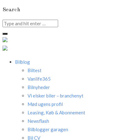
Search
Search
for:
Bilblog
Biltest
Vanlife365
Bilnyheder
Vi elsker biler – branchenyt
Mød ugens profil
Leasing, Køb & Abonnement
Newsflash
Bilblogger garagen
Bil CV