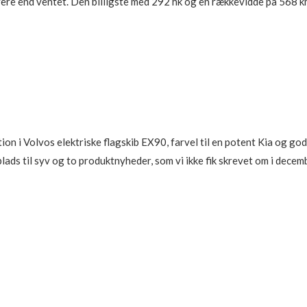
ere end ventet. Den billigste med 292 hk og en rækkevidde på 568 km
ion i Volvos elektriske flagskib EX90, farvel til en potent Kia og go
lads til syv og to produktnyheder, som vi ikke fik skrevet om i dec