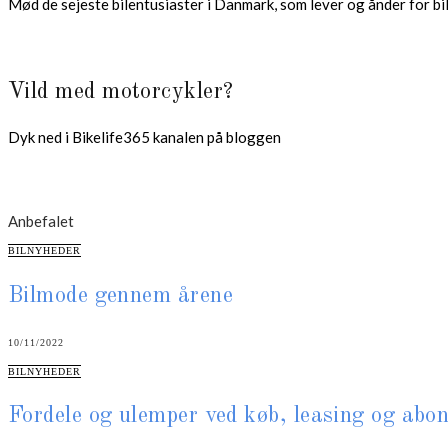
Mød de sejeste bilentusiaster i Danmark, som lever og ånder for bile
Vild med motorcykler?
Dyk ned i Bikelife365 kanalen på bloggen
Anbefalet
CATEGORIES
BILNYHEDER
Bilmode gennem årene
10/11/2022
CATEGORIES
BILNYHEDER
Fordele og ulemper ved køb, leasing og ab