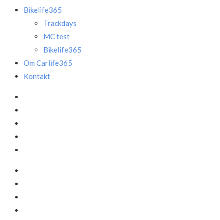
Bikelife365
Trackdays
MC test
Bikelife365
Om Carlife365
Kontakt
Facebook
LinkedIn
Instagram
Mail
Annonce
Facebook
LinkedIn
Instagram
Mail