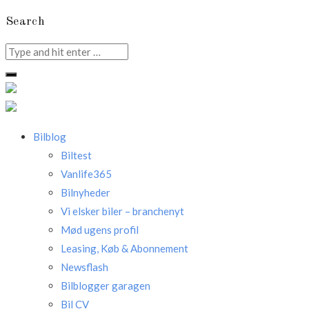
Search
Search
for:
Bilblog
Biltest
Vanlife365
Bilnyheder
Vi elsker biler – branchenyt
Mød ugens profil
Leasing, Køb & Abonnement
Newsflash
Bilblogger garagen
Bil CV