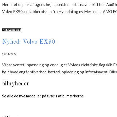
Her er et udpluk af ugens højdepunkter – bl.a. navneskift hos Audi 
Volvo EX90, en lækkerbisken fra Hyundai og ny Mercedes-AMG EQ
CATEGORIES
BILNYHEDER
Nyhed: Volvo EX90
10/11/2022
Vi har ventet i spænding og endelig er Volvos elektriske flagskib 
højt hvad angår sikkerhed, batteri, opladning og infotainment. Bile
bilnyheder
Se alle de nye modeller på tværs af bilmærkerne