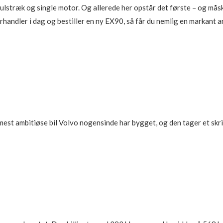
ulstræk og single motor. Og allerede her opstår det første – og mås
orhandler i dag og bestiller en ny EX90, så får du nemlig en markant an
 mest ambitiøse bil Volvo nogensinde har bygget, og den tager et skri