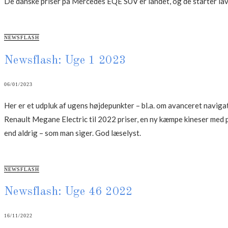
De danske priser på Mercedes EQE SUV er landet, og de starter lav
CATEGORIES
NEWSFLASH
Newsflash: Uge 1 2023
06/01/2023
Her er et udpluk af ugens højdepunkter – bl.a. om avanceret navigat
Renault Megane Electric til 2022 priser, en ny kæmpe kineser med p
end aldrig – som man siger. God læselyst.
CATEGORIES
NEWSFLASH
Newsflash: Uge 46 2022
16/11/2022