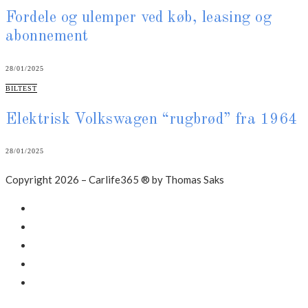
Fordele og ulemper ved køb, leasing og
abonnement
28/01/2025
CATEGORIES
BILTEST
Elektrisk Volkswagen “rugbrød” fra 1964
28/01/2025
Copyright 2026 – Carlife365 ® by Thomas Saks
Facebook
LinkedIn
Instagram
Mail
Annonce