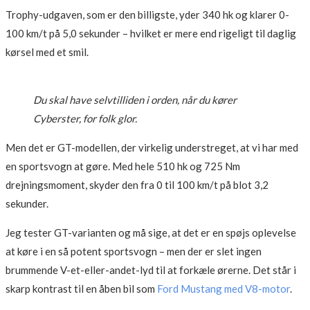
Trophy-udgaven, som er den billigste, yder 340 hk og klarer 0-
100 km/t på 5,0 sekunder – hvilket er mere end rigeligt til daglig
kørsel med et smil.
Du skal have selvtilliden i orden, når du kører
Cyberster, for folk glor.
Men det er GT-modellen, der virkelig understreget, at vi har med
en sportsvogn at gøre. Med hele 510 hk og 725 Nm
drejningsmoment, skyder den fra 0 til 100 km/t på blot 3,2
sekunder.
Jeg tester GT-varianten og må sige, at det er en spøjs oplevelse
at køre i en så potent sportsvogn – men der er slet ingen
brummende V-et-eller-andet-lyd til at forkæle ørerne. Det står i
skarp kontrast til en åben bil som
Ford Mustang med V8-motor
.