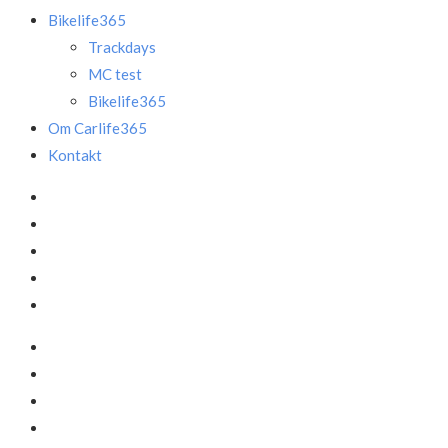
Bikelife365
Trackdays
MC test
Bikelife365
Om Carlife365
Kontakt
Facebook
LinkedIn
Instagram
Mail
Annonce
Facebook
LinkedIn
Instagram
Mail