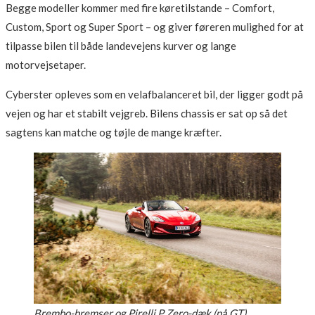
Begge modeller kommer med fire køretilstande – Comfort,
Custom, Sport og Super Sport – og giver føreren mulighed for at
tilpasse bilen til både landevejens kurver og lange
motorvejsetaper.
Cyberster opleves som en velafbalanceret bil, der ligger godt på
vejen og har et stabilt vejgreb. Bilens chassis er sat op så det
sagtens kan matche og tøjle de mange kræfter.
Brembo-bremser og Pirelli P Zero-dæk (på GT)