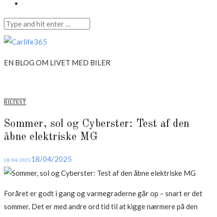
Annonce
Search
for:
Skip
to
Carlife365
content
EN BLOG OM LIVET MED BILER
CATEGORIES
BILTEST
Sommer, sol og Cyberster: Test af den
åbne elektriske MG
Posted
18/04/2025
18/04/2025
on
Foråret er godt i gang og varmegraderne går op – snart er det
sommer. Det er med andre ord tid til at kigge nærmere på den