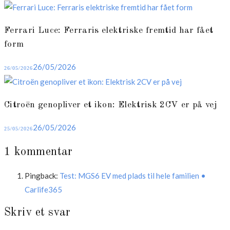
on
Ferrari Luce: Ferraris elektriske fremtid har fået
form
Posted
26/05/2026
26/05/2026
on
Citroën genopliver et ikon: Elektrisk 2CV er på vej
Posted
26/05/2026
25/05/2026
on
1 kommentar
Pingback:
Test: MGS6 EV med plads til hele familien •
Carlife365
Skriv et svar