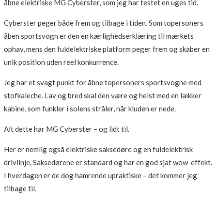
åbne elektriske MG Cyberster, som jeg har testet en uges tid.
Cyberster peger både frem og tilbage i tiden. Som topersoners
åben sportsvogn er den en kærlighedserklæring til mærkets
ophav, mens den fuldelektriske platform peger frem og skaber en
unik position uden reel konkurrence.
Jeg har et svagt punkt for åbne topersoners sportsvogne med
stofkaleche. Lav og bred skal den være og helst med en lækker
kabine, som funkler i solens stråler, når kluden er nede.
Alt dette har MG Cyberster – og lidt til.
Her er nemlig også elektriske saksedøre og en fuldelektrisk
drivlinje. Saksedørene er standard og har en god sjat wow-effekt.
I hverdagen er de dog hamrende upraktiske – det kommer jeg
tilbage til.