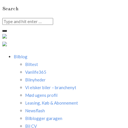
Search
Search
for:
Bilblog
Biltest
Vanlife365
Bilnyheder
Vi elsker biler – branchenyt
Mød ugens profil
Leasing, Køb & Abonnement
Newsflash
Bilblogger garagen
Bil CV