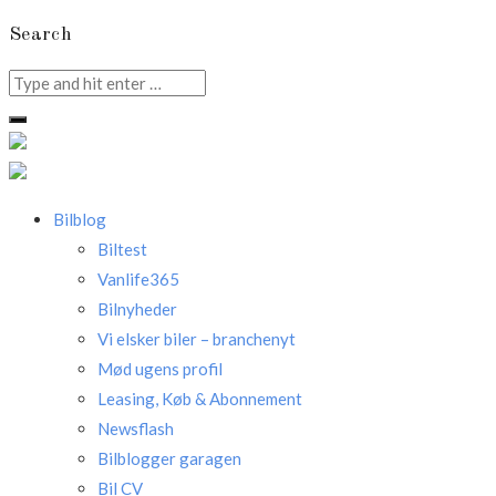
Search
Search
for:
Bilblog
Biltest
Vanlife365
Bilnyheder
Vi elsker biler – branchenyt
Mød ugens profil
Leasing, Køb & Abonnement
Newsflash
Bilblogger garagen
Bil CV