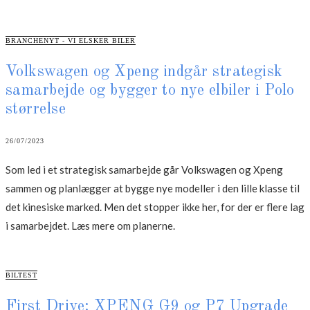
CATEGORIES
BRANCHENYT - VI ELSKER BILER
Volkswagen og Xpeng indgår strategisk
samarbejde og bygger to nye elbiler i Polo
størrelse
26/07/2023
Som led i et strategisk samarbejde går Volkswagen og Xpeng
sammen og planlægger at bygge nye modeller i den lille klasse til
det kinesiske marked. Men det stopper ikke her, for der er flere lag
i samarbejdet. Læs mere om planerne.
CATEGORIES
BILTEST
First Drive: XPENG G9 og P7 Upgrade