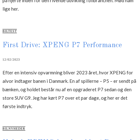
på hjerte inden for den rivende udvikling i bilbranchen. Mød ham
lige her.
CATEGORIES
BILTEST
First Drive: XPENG P7 Performance
12/02/2023
Efter en intensiv opvarmning bliver 2023 året, hvor XPENG for
alvor indtager banen i Danmark. En af spillerne – P5 – er sendt på
bænken, og holdet består nu af en opgraderet P7 sedan og den
store SUV G9. Jeg har kørt P7 over et par dage, og her er det
første indtryk.
CATEGORIES
BILNYHEDER