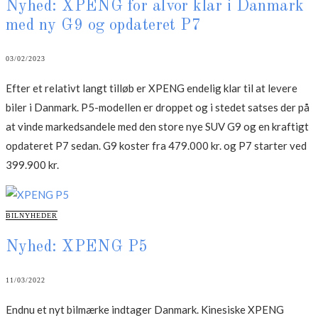
Nyhed: XPENG for alvor klar i Danmark
med ny G9 og opdateret P7
03/02/2023
Efter et relativt langt tilløb er XPENG endelig klar til at levere
biler i Danmark. P5-modellen er droppet og i stedet satses der på
at vinde markedsandele med den store nye SUV G9 og en kraftigt
opdateret P7 sedan. G9 koster fra 479.000 kr. og P7 starter ved
399.900 kr.
CATEGORIES
BILNYHEDER
Nyhed: XPENG P5
11/03/2022
Endnu et nyt bilmærke indtager Danmark. Kinesiske XPENG