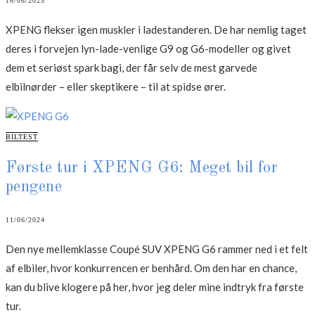
16/06/2025
XPENG flekser igen muskler i ladestanderen. De har nemlig taget
deres i forvejen lyn-lade-venlige G9 og G6-modeller og givet
dem et seriøst spark bagi, der får selv de mest garvede
elbilnørder – eller skeptikere – til at spidse ører.
CATEGORIES
BILTEST
Første tur i XPENG G6: Meget bil for
pengene
11/06/2024
Den nye mellemklasse Coupé SUV XPENG G6 rammer ned i et felt
af elbiler, hvor konkurrencen er benhård. Om den har en chance,
kan du blive klogere på her, hvor jeg deler mine indtryk fra første
tur.