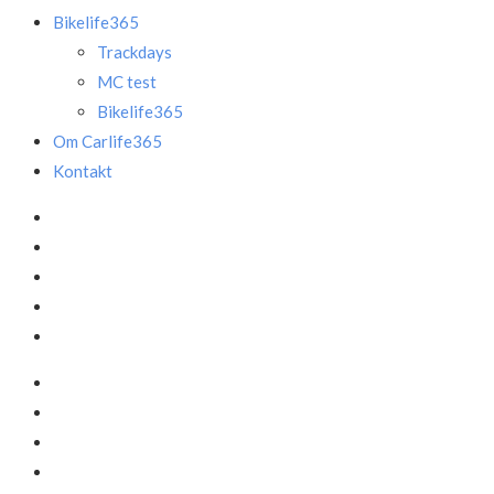
Bikelife365
Trackdays
MC test
Bikelife365
Om Carlife365
Kontakt
Facebook
LinkedIn
Instagram
Mail
Annonce
Facebook
LinkedIn
Instagram
Mail