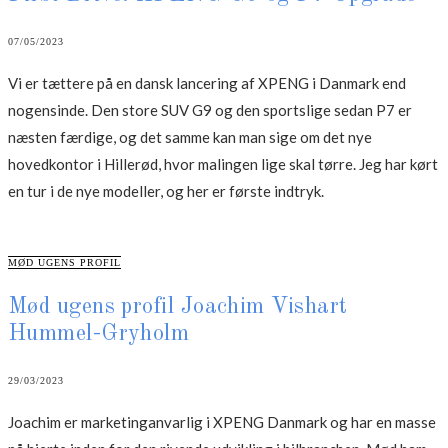
07/05/2023
Vi er tættere på en dansk lancering af XPENG i Danmark end
nogensinde. Den store SUV G9 og den sportslige sedan P7 er
næsten færdige, og det samme kan man sige om det nye
hovedkontor i Hillerød, hvor malingen lige skal tørre. Jeg har kørt
en tur i de nye modeller, og her er første indtryk.
CATEGORIES
MØD UGENS PROFIL
Mød ugens profil Joachim Vishart
Hummel-Gryholm
29/03/2023
Joachim er marketinganvarlig i XPENG Danmark og har en masse