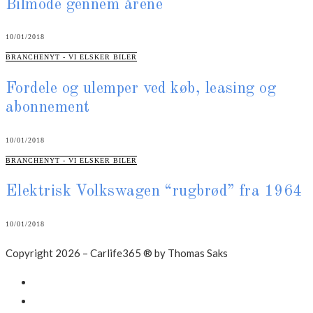
Bilmode gennem årene
10/01/2018
CATEGORIES
BRANCHENYT - VI ELSKER BILER
Fordele og ulemper ved køb, leasing og
abonnement
10/01/2018
CATEGORIES
BRANCHENYT - VI ELSKER BILER
Elektrisk Volkswagen “rugbrød” fra 1964
10/01/2018
Copyright 2026 – Carlife365 ® by Thomas Saks
Facebook
LinkedIn