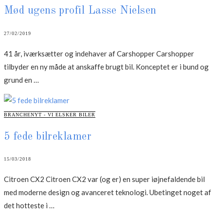
Mød ugens profil Lasse Nielsen
27/02/2019
41 år, iværksætter og indehaver af Carshopper Carshopper
tilbyder en ny måde at anskaffe brugt bil. Konceptet er i bund og
“Mød
grund en …
ugens
profil
CATEGORIES
BRANCHENYT - VI ELSKER BILER
Lasse
Nielsen”
5 fede bilreklamer
15/03/2018
Citroen CX2 Citroen CX2 var (og er) en super iøjnefaldende bil
med moderne design og avanceret teknologi. Ubetinget noget af
“5
det hotteste i …