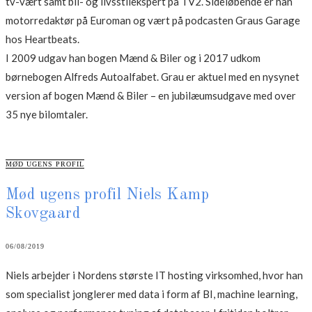
tv-vært samt bil- og livsstilekspert på TV2. Sideløbende er han
motorredaktør på Euroman og vært på podcasten Graus Garage
hos Heartbeats.
I 2009 udgav han bogen Mænd & Biler og i 2017 udkom
børnebogen Alfreds Autoalfabet. Grau er aktuel med en nysynet
version af bogen Mænd & Biler – en jubilæumsudgave med over
35 nye bilomtaler.
CATEGORIES
MØD UGENS PROFIL
Mød ugens profil Niels Kamp
Skovgaard
06/08/2019
Niels arbejder i Nordens største IT hosting virksomhed, hvor han
som specialist jonglerer med data i form af BI, machine learning,