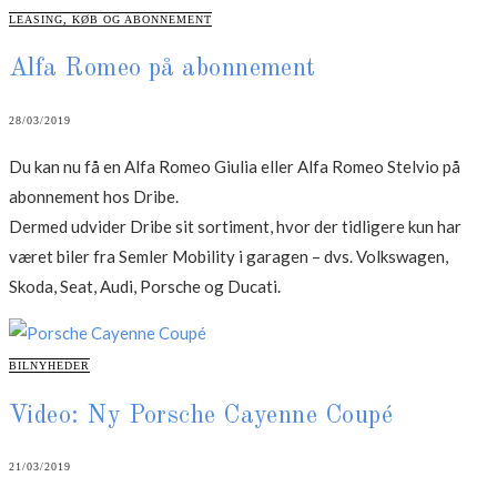
CATEGORIES
LEASING, KØB OG ABONNEMENT
Alfa Romeo på abonnement
28/03/2019
Du kan nu få en Alfa Romeo Giulia eller Alfa Romeo Stelvio på
abonnement hos Dribe.
Dermed udvider Dribe sit sortiment, hvor der tidligere kun har
været biler fra Semler Mobility i garagen – dvs. Volkswagen,
Skoda, Seat, Audi, Porsche og Ducati.
CATEGORIES
BILNYHEDER
Video: Ny Porsche Cayenne Coupé
21/03/2019