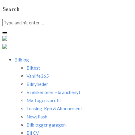
Search
Search
for:
Bilblog
Biltest
Vanlife365
Bilnyheder
Vi elsker biler – branchenyt
Mød ugens profil
Leasing, Køb & Abonnement
Newsflash
Bilblogger garagen
Bil CV