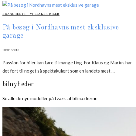
fede
bilreklamer”
CATEGORIES
BRANCHENYT - VI ELSKER BILER
På besøg i Nordhavns mest eksklusive
garage
10/01/2018
Passion for biler kan føre til mange ting. For Klaus og Marius har
“På
det ført til noget så spektakulært som en landets mest …
besøg
bilnyheder
i
Nordhavn
Se alle de nye modeller på tværs af bilmærkerne
mest
eksklusive
garage”