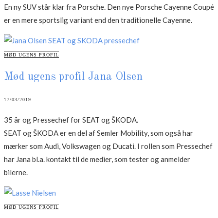
En ny SUV står klar fra Porsche. Den nye Porsche Cayenne Coupé
er en mere sportslig variant end den traditionelle Cayenne.
CATEGORIES
MØD UGENS PROFIL
Mød ugens profil Jana Olsen
17/03/2019
35 år og Pressechef for SEAT og ŠKODA.
SEAT og ŠKODA er en del af Semler Mobility, som også har
mærker som Audi, Volkswagen og Ducati. I rollen som Pressechef
har Jana bl.a. kontakt til de medier, som tester og anmelder
bilerne.
CATEGORIES
MØD UGENS PROFIL