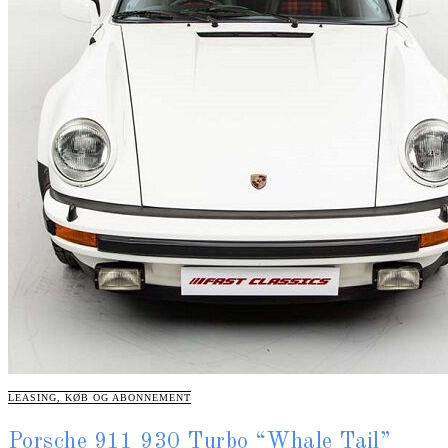
CATEGORIES
LEASING, KØB OG ABONNEMENT
Porsche 911 930 Turbo “Whale Tail”