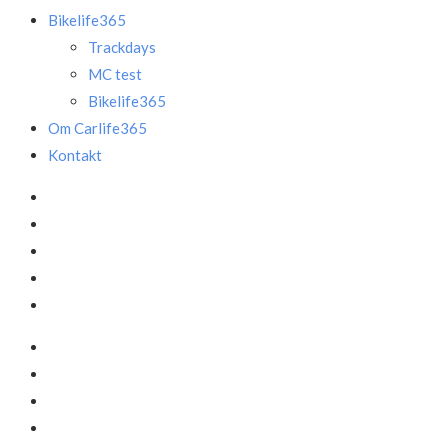
Bikelife365
Trackdays
MC test
Bikelife365
Om Carlife365
Kontakt
Facebook
LinkedIn
Instagram
Mail
Annonce
Facebook
LinkedIn
Instagram
Mail