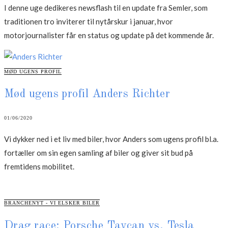
I denne uge dedikeres newsflash til en update fra Semler, som
traditionen tro inviterer til nytårskur i januar, hvor
motorjournalister får en status og update på det kommende år.
CATEGORIES
MØD UGENS PROFIL
Mød ugens profil Anders Richter
01/06/2020
Vi dykker ned i et liv med biler, hvor Anders som ugens profil bl.a.
fortæller om sin egen samling af biler og giver sit bud på
fremtidens mobilitet.
CATEGORIES
BRANCHENYT - VI ELSKER BILER
Drag race: Porsche Taycan vs. Tesla