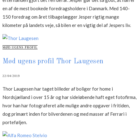
efterhånden gjort det i en del år. Jesper gør det så godt, at han er
en af de mest bookede foredragsholdere i Danmark. Med 140-
150 foredrag om året tilbagelægger Jesper rigtig mange
kilometer på landets veje, så bilen er en vigtig del af Jespers liv.
CATEGORIES
MØD UGENS PROFIL
Mød ugens profil Thor Laugesen
22/04/2019
Thor Laugesen har taget billeder af boliger for home i
Nordsjælland i over 15 år og har sideløbende haft eget fotofirma,
hvor han har fotograferet alle mulige andre opgaver i fritiden,
dog primært inden for bilverdenen og med masser af Ferrari i
porteføljen.