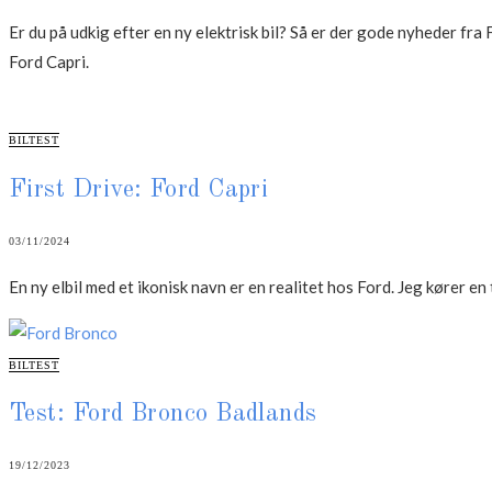
Er du på udkig efter en ny elektrisk bil? Så er der gode nyheder f
Ford Capri.
CATEGORIES
BILTEST
First Drive: Ford Capri
03/11/2024
En ny elbil med et ikonisk navn er en realitet hos Ford. Jeg kører en
CATEGORIES
BILTEST
Test: Ford Bronco Badlands
19/12/2023