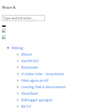
Search
Search
for:
Bilblog
Biltest
Vanlife365
Bilnyheder
Vi elsker biler – branchenyt
Mød ugens profil
Leasing, Køb & Abonnement
Newsflash
Bilblogger garagen
Bil CV