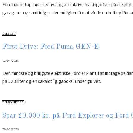
Ford har netop lanceret nye og attraktive leasingpriser på tre af d
garagen – og samtidig er der mulighed for at vinde en helt ny Pum
CATEGORIES
BILTEST
First Drive: Ford Puma GEN-E
12/04/2025
Den mindste og billigste elektriske Ford er klar til at indtage de
på 523 liter og en såkaldt ”gigaboks” under gulvet.
CATEGORIES
BILNYHEDER
Spar 20.000 kr. på Ford Explorer og Ford 
20/03/2025