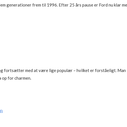
em generationer frem til 1996. Efter 25 års pause er Ford nu klar m
fortsætter med at være lige populær – hvilket er forståeligt. Man får
a op for charmen.
um