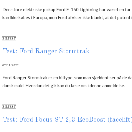
Den store elektriske pickup Ford F-150 Lightning har været en tur f
kan ikke købes i Europa, men Ford afviser ikke blankt, at det potent
CATEGORIES
BILTEST
Test: Ford Ranger Stormtrak
07/11/2022
Ford Ranger Stormtrak er en biltype, som man sjældent ser på de da
dansk muld. Hvordan det gik kan du læse om i denne anmeldelse.
CATEGORIES
BILTEST
Test: Ford Focus ST 2,3 EcoBoost (facelift