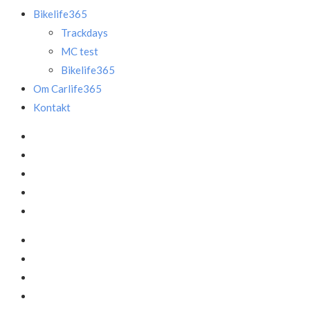
Bikelife365
Trackdays
MC test
Bikelife365
Om Carlife365
Kontakt
Facebook
LinkedIn
Instagram
Mail
Annonce
Facebook
LinkedIn
Instagram
Mail