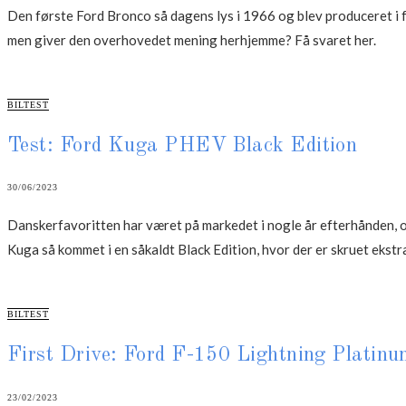
Den første Ford Bronco så dagens lys i 1966 og blev produceret i f
men giver den overhovedet mening herhjemme? Få svaret her.
CATEGORIES
BILTEST
Test: Ford Kuga PHEV Black Edition
30/06/2023
Danskerfavoritten har været på markedet i nogle år efterhånden, og 
Kuga så kommet i en såkaldt Black Edition, hvor der er skruet ekstr
CATEGORIES
BILTEST
First Drive: Ford F-150 Lightning Platin
23/02/2023