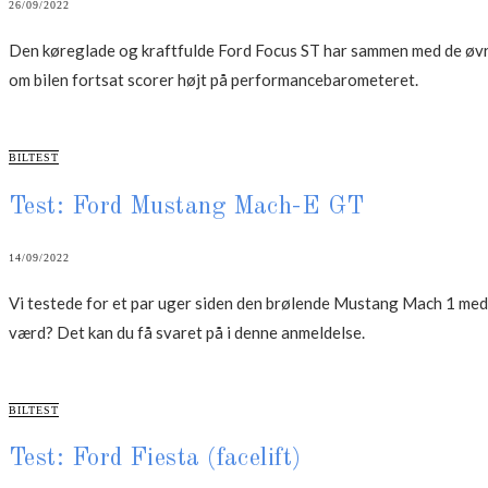
26/09/2022
Den køreglade og kraftfulde Ford Focus ST har sammen med de øvri
om bilen fortsat scorer højt på performancebarometeret.
CATEGORIES
BILTEST
Test: Ford Mustang Mach-E GT
14/09/2022
Vi testede for et par uger siden den brølende Mustang Mach 1 med 
værd? Det kan du få svaret på i denne anmeldelse.
CATEGORIES
BILTEST
Test: Ford Fiesta (facelift)