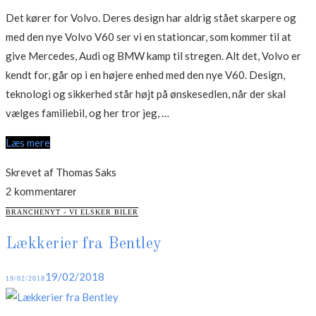
Det kører for Volvo. Deres design har aldrig stået skarpere og
med den nye Volvo V60 ser vi en stationcar, som kommer til at
give Mercedes, Audi og BMW kamp til stregen. Alt det, Volvo er
kendt for, går op i en højere enhed med den nye V60. Design,
teknologi og sikkerhed står højt på ønskesedlen, når der skal
“Ny
vælges familiebil, og her tror jeg, …
Volvo
Læs mere
V60
ligner
Skrevet af Thomas Saks
et
2 kommentarer
sikkert
CATEGORIES
BRANCHENYT - VI ELSKER BILER
hit”
Lækkerier fra Bentley
Posted
19/02/2018
19/02/2018
on