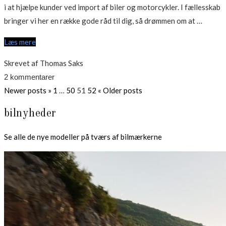
i at hjælpe kunder ved import af biler og motorcykler. I fællesskab
“Gode
bringer vi her en række gode råd til dig, så drømmen om at …
råd
Læs mere
ved
import
Skrevet af Thomas Saks
af
2 kommentarer
biler
Indlægsinddeling
Page
Page
Page
Page
Newer posts »
1
…
50
51
52
« Older posts
fra
bilnyheder
Tyskla
Se alle de nye modeller på tværs af bilmærkerne