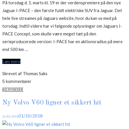
På torsdag d. 1. marts kl. 19 er der verdenspremiere på den nye
Jaguar I-PACE – den første fuldt elektriske SUV fra Jaguar. Det
hele live streames på Jaguars website, hvor du kan se med på
torsdag. Indtil videre har vi følgende oplysninger om Jaguars I-
PACE Concept, som skulle være meget tæt på den
serieproducerede version: I-PACE har en aktionsradius på mere
“Teaser:
end 500 km …
Verdenspremiere
Læs mere
på
ny
Skrevet af Thomas Saks
elektrisk
5 kommentarer
SUV
CATEGORIES
BILNYHEDER
fra
Ny Volvo V60 ligner et sikkert hit
Jaguar”
Posted
01/10/2018
22/02/2018
on