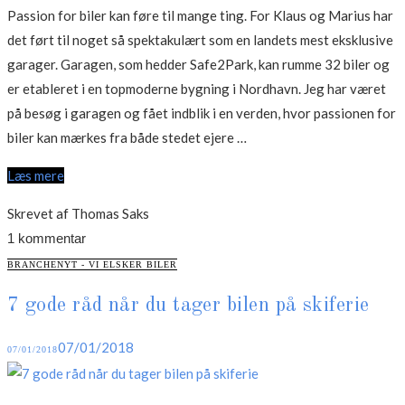
Passion for biler kan føre til mange ting. For Klaus og Marius har
det ført til noget så spektakulært som en landets mest eksklusive
garager. Garagen, som hedder Safe2Park, kan rumme 32 biler og
er etableret i en topmoderne bygning i Nordhavn. Jeg har været
på besøg i garagen og fået indblik i en verden, hvor passionen for
“På
biler kan mærkes fra både stedet ejere …
besøg
Læs mere
i
Nordhavns
Skrevet af Thomas Saks
mest
1 kommentar
eksklusive
CATEGORIES
BRANCHENYT - VI ELSKER BILER
garage”
7 gode råd når du tager bilen på skiferie
Posted
07/01/2018
07/01/2018
on