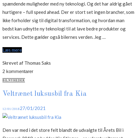
spændende muligheder med ny teknologi. Og det har aldrig gået
hurtigere – full speed ahead. Der er stort set ingen brancher, som
ikke forholder sig til digital transformation, og hvordan man
bedst kan udnytte ny teknologi til at lave bedre produkter og
“Digital
services. Dette gælder også bilernes verden. Jeg …
transformation
Læs mere
i
bilernes
Skrevet af Thomas Saks
verden”
2 kommentarer
CATEGORIES
BILNYHEDER
Veltrænet luksusbil fra Kia
Posted
27/01/2021
12/01/2018
on
Den var med i det store felt blandt de udvalgte til Årets Bil i