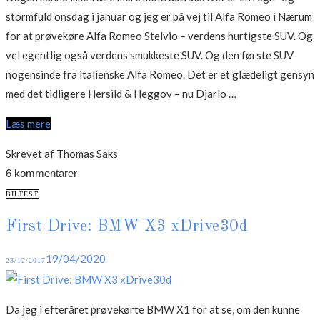
stormfuld onsdag i januar og jeg er på vej til Alfa Romeo i Nærum
for at prøvekøre Alfa Romeo Stelvio – verdens hurtigste SUV. Og
vel egentlig også verdens smukkeste SUV. Og den første SUV
nogensinde fra italienske Alfa Romeo. Det er et glædeligt gensyn
“Test:
med det tidligere Hersild & Heggov – nu Djarlo …
Alfa
Læs mere
Romeo
Stelvio
Skrevet af Thomas Saks
2.0
6 kommentarer
Q4”
CATEGORIES
BILTEST
First Drive: BMW X3 xDrive30d
Posted
19/04/2020
23/12/2017
on
Da jeg i efteråret prøvekørte BMW X1 for at se, om den kunne