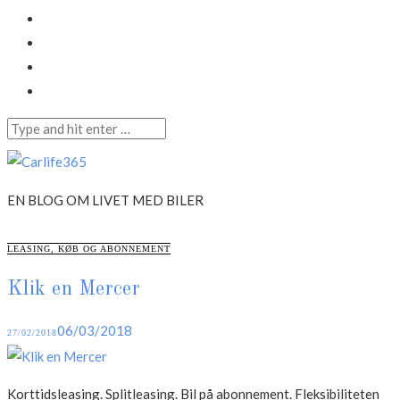
LinkedIn
Instagram
Mail
Annonce
Search
for:
Skip
to
Carlife365
content
EN BLOG OM LIVET MED BILER
CATEGORIES
LEASING, KØB OG ABONNEMENT
Klik en Mercer
Posted
06/03/2018
27/02/2018
on
Korttidsleasing. Splitleasing. Bil på abonnement. Fleksibiliteten