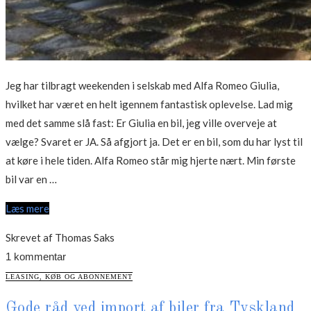
Jeg har tilbragt weekenden i selskab med Alfa Romeo Giulia,
hvilket har været en helt igennem fantastisk oplevelse. Lad mig
med det samme slå fast: Er Giulia en bil, jeg ville overveje at
vælge? Svaret er JA. Så afgjort ja. Det er en bil, som du har lyst til
at køre i hele tiden. Alfa Romeo står mig hjerte nært. Min første
“Test:
bil var en …
Alfa
Læs mere
Romeo
Giulia
Skrevet af Thomas Saks
2.0
1 kommentar
benzin”
CATEGORIES
LEASING, KØB OG ABONNEMENT
Gode råd ved import af biler fra Tyskland