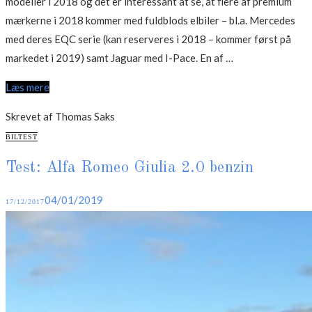
modeller i 2018 og det er interessant at se, at flere af premium
mærkerne i 2018 kommer med fuldblods elbiler – bl.a. Mercedes
med deres EQC serie (kan reserveres i 2018 – kommer først på
“De
markedet i 2019) samt Jaguar med I-Pace. En af …
største
Læs mere
nyheder
i
Skrevet af Thomas Saks
2018”
CATEGORIES
BILTEST
Test: Alfa Romeo Giulia 2.0 benzin
Posted
04/01/2019
17/12/2017
on