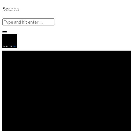
Search
Search
for: