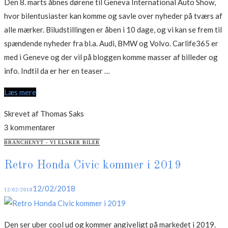
Den 8. marts åbnes dørene til Geneva International Auto Show,
hvor bilentusiaster kan komme og savle over nyheder på tværs af
alle mærker. Biludstillingen er åben i 10 dage, og vi kan se frem til
spændende nyheder fra bl.a. Audi, BMW og Volvo. Carlife365 er
med i Geneve og der vil på bloggen komme masser af billeder og
“Det
info. Indtil da er her en teaser …
er
Læs mere
snart
forår
Skrevet af Thomas Saks
og
3 kommentarer
tid
CATEGORIES
BRANCHENYT - VI ELSKER BILER
til
Retro Honda Civic kommer i 2019
nye
bilmodeller”
Posted
12/02/2018
12/02/2018
on
Den ser uber cool ud og kommer angiveligt på markedet i 2019.