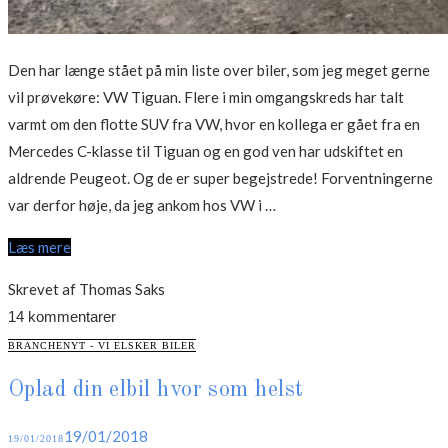
Den har længe stået på min liste over biler, som jeg meget gerne
vil prøvekøre: VW Tiguan. Flere i min omgangskreds har talt
varmt om den flotte SUV fra VW, hvor en kollega er gået fra en
Mercedes C-klasse til Tiguan og en god ven har udskiftet en
aldrende Peugeot. Og de er super begejstrede! Forventningerne
“Test:
var derfor høje, da jeg ankom hos VW i …
VW
Læs mere
Tiguan”
Skrevet af Thomas Saks
14 kommentarer
CATEGORIES
BRANCHENYT - VI ELSKER BILER
Oplad din elbil hvor som helst
Posted
19/01/2018
19/01/2018