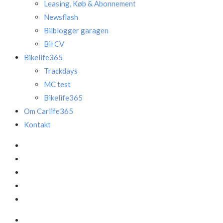
Leasing, Køb & Abonnement
Newsflash
Bilblogger garagen
Bil CV
Bikelife365
Trackdays
MC test
Bikelife365
Om Carlife365
Kontakt
Facebook
LinkedIn
Instagram
Mail
Annonce
Facebook