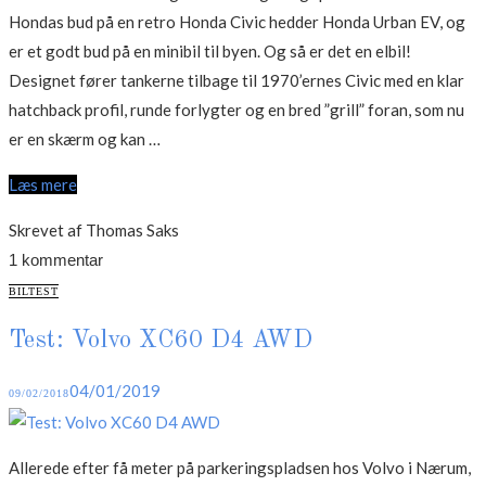
Hondas bud på en retro Honda Civic hedder Honda Urban EV, og
er et godt bud på en minibil til byen. Og så er det en elbil!
Designet fører tankerne tilbage til 1970’ernes Civic med en klar
hatchback profil, runde forlygter og en bred ”grill” foran, som nu
“Retro
er en skærm og kan …
Honda
Læs mere
Civic
kommer
Skrevet af Thomas Saks
i
1 kommentar
2019”
CATEGORIES
BILTEST
Test: Volvo XC60 D4 AWD
Posted
04/01/2019
09/02/2018
on
Allerede efter få meter på parkeringspladsen hos Volvo i Nærum,