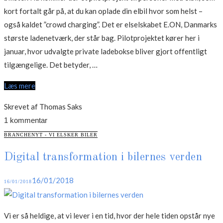
kort fortalt går på, at du kan oplade din elbil hvor som helst –
også kaldet ”crowd charging”. Det er elselskabet E.ON, Danmarks
største ladenetværk, der står bag. Pilotprojektet kører her i
januar, hvor udvalgte private ladebokse bliver gjort offentligt
“Oplad
tilgængelige. Det betyder, …
din
Læs mere
elbil
hvor
Skrevet af Thomas Saks
som
1 kommentar
helst”
CATEGORIES
BRANCHENYT - VI ELSKER BILER
Digital transformation i bilernes verden
Posted
16/01/2018
16/01/2018
on
Vi er så heldige, at vi lever i en tid, hvor der hele tiden opstår nye