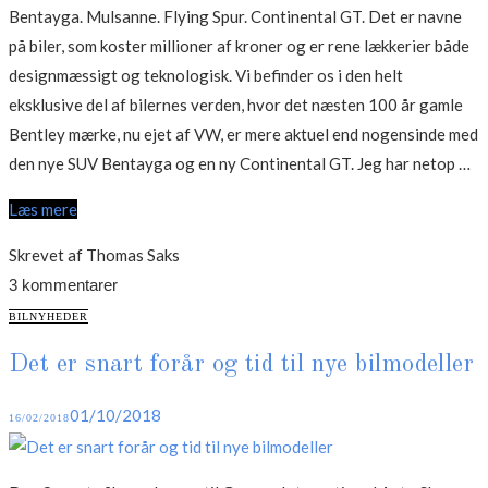
Bentayga. Mulsanne. Flying Spur. Continental GT. Det er navne
på biler, som koster millioner af kroner og er rene lækkerier både
designmæssigt og teknologisk. Vi befinder os i den helt
eksklusive del af bilernes verden, hvor det næsten 100 år gamle
Bentley mærke, nu ejet af VW, er mere aktuel end nogensinde med
“L
den nye SUV Bentayga og en ny Continental GT. Jeg har netop …
fr
Læs mere
Be
Skrevet af Thomas Saks
3 kommentarer
CATEGORIES
BILNYHEDER
Det er snart forår og tid til nye bilmodeller
Posted
01/10/2018
16/02/2018
on