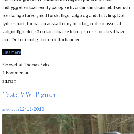
indbygget virtual reality på, og se hvordan din drømmebil ser ud i
forskellige farver, med forskellige fælge og andet styling. Det
lyder smart, for når du anskaffer ny bil i dag, er der masser af
valgmuligheder, så du kan tilpasse bilen, præcis som du vil have
“Et
den. Det er umuligt for en bilforhandler …
kig
Læs mere
ind
i
Skrevet af Thomas Saks
fremtidens
1 kommentar
virtuelle
CATEGORIES
BILTEST
showroom”
Test: VW Tiguan
Posted
12/11/2018
23/01/2018
on