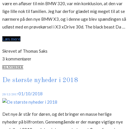
være en afløser til min BMW 320, var min konklusion, at den var
lige lille nok til familien. Jeg har derfor glædet mig meget til at se
nærmere på den nye BMW X3, og i denne uge blev spændingen så
“F
udløst med en prøvekørsel i X3 xDrive 30d. The black beast Da …
Dr
Læs mere
B
X
Skrevet af Thomas Saks
x
3 kommentarer
CATEGORIES
BILNYHEDER
De største nyheder i 2018
Posted
01/10/2018
20/12/2017
on
Det nye år står for døren, og det bringer en masse herlige
nyheder på bilfronten. Gennemgående er der mange vigtige nye