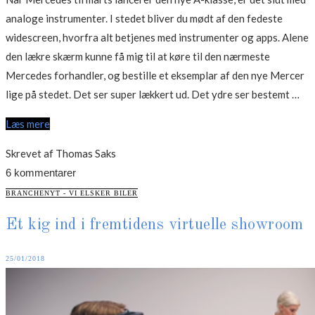
analoge instrumenter. I stedet bliver du mødt af den fedeste
widescreen, hvorfra alt betjenes med instrumenter og apps. Alene
den lækre skærm kunne få mig til at køre til den nærmeste
Mercedes forhandler, og bestille et eksemplar af den nye Mercer
“Sl
lige på stedet. Det ser super lækkert ud. Det ydre ser bestemt …
me
Læs mere
an
ins
Skrevet af Thomas Saks
i
6 kommentarer
ny
CATEGORIES
BRANCHENYT - VI ELSKER BILER
Me
Et kig ind i fremtidens virtuelle showroom
A-
kla
Posted
25/01/2018
on