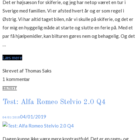
Det er højsæson for skiferie, og jeg har netop været en tur i
Sverige med familien. Vi er afsted hvert år og er som regel i
Østrig. Vi har altid taget bilen, når vi skulle på skiferie, og det er
for mig en hyggelig måde at starte og slutte en ferie på. Med et
par få hjælpemidler, kan bilturen gøres nem og behagelig. Og det
“7
…
gode
Læs mere
råd
når
Skrevet af Thomas Saks
du
1 kommentar
tager
CATEGORIES
BILTEST
bilen
Test: Alfa Romeo Stelvio 2.0 Q4
på
skiferie”
Posted
04/01/2019
04/01/2018
on
Dagen kunne ikke være mere kontrastfuld. Det er en regn- og