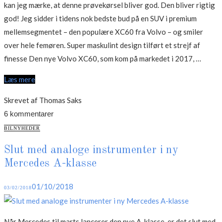
kan jeg mærke, at denne prøvekørsel bliver god. Den bliver rigtig
god! Jeg sidder i tidens nok bedste bud på en SUV i premium
mellemsegmentet – den populære XC60 fra Volvo – og smiler
over hele femøren. Super maskulint design tilført et strejf af
“Test:
finesse Den nye Volvo XC60, som kom på markedet i 2017, …
Volvo
Læs mere
XC60
D4
Skrevet af Thomas Saks
AWD”
6 kommentarer
CATEGORIES
BILNYHEDER
Slut med analoge instrumenter i ny
Mercedes A-klasse
Posted
01/10/2018
03/02/2018
on
Når Mercedes til marts lancerer den nye A-klasse, er det slut med