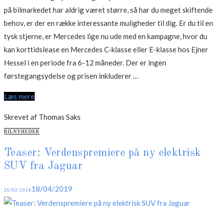
på bilmarkedet har aldrig været større, så har du meget skiftende
behov, er der en række interessante muligheder til dig. Er du til en
tysk stjerne, er Mercedes lige nu ude med en kampagne, hvor du
kan korttidslease en Mercedes C-klasse eller E-klasse hos Ejner
Hessel i en periode fra 6-12 måneder. Der er ingen
“Klik
førstegangsydelse og prisen inkluderer …
en
Læs mere
Mercer”
Skrevet af Thomas Saks
CATEGORIES
BILNYHEDER
Teaser: Verdenspremiere på ny elektrisk
SUV fra Jaguar
Posted
18/04/2019
26/02/2018
on