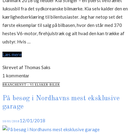
Danmark 2018 og hedder Kia Stinger – en yderst veltrænet
luksusbil fra det sydkoreanske bilmærke. Kia selv kalder den en
kærlighedserklæring til bilentusiaster. Jeg har netop set det
første eksemplar til salg på bilbasen, hvor den står med 370
hestes V6-motor, firehjulstræk og alt hvad den kan trække af
“Veltrænet
udstyr. Hvis …
luksusbil
Læs mere
fra
Kia”
Skrevet af Thomas Saks
1 kommentar
CATEGORIES
BRANCHENYT - VI ELSKER BILER
På besøg i Nordhavns mest eksklusive
garage
Posted
12/01/2018
10/01/2018
on